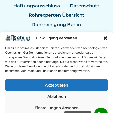
Haftungsausschluss
Datenschutz
Rohrexperten Übersicht
Rohrreinigung Berlin
Rohrreinigung Hannover
Einwilligung verwalten
Rohrreinigung Kassel
Um dir ein optimales Erlebnis zu bieten, verwenden wir Technologien wie
Rohrreinigung Mannheim
Cookies, um Geräteinformationen zu speichern und/oder darauf
zuzugreifen. Wenn du diesen Technologien zustimmst, können wir Daten
wie das Surfverhalten oder eindeutige IDs auf dieser Website verarbeiten.
Rohrreinigung Notdienst
Wenn du deine Einwilligung nicht erteilst oder zurückziehst, können
bestimmte Merkmale und Funktionen beeinträchtigt werden.
© 2026 Rohrreinigung Bremen Sanitär Experten mit
Akzeptieren
24/7 Notdienst.
Ablehnen
ROHRREINIGUNG EXPERTEN BEI
SOCIAL MEDIA
Einstellungen Ansehen