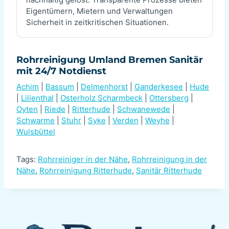
Eigentümern, Mietern und Verwaltungen
Sicherheit in zeitkritischen Situationen.
Rohrreinigung Umland Bremen Sanitär
mit 24/7 Notdienst
Achim
|
Bassum
|
Delmenhorst
|
Ganderkesee
|
Hude
|
Lilienthal
|
Osterholz Scharmbeck
|
Ottersberg
|
Oyten
|
Riede
|
Ritterhude
|
Schwanewede
|
Schwarme
|
Stuhr
|
Syke
|
Verden
|
Weyhe
|
Wulsbüttel
Tags:
Rohrreiniger in der Nähe
,
Rohrreinigung in der
Nähe
,
Rohrreinigung Ritterhude
,
Sanitär Ritterhude