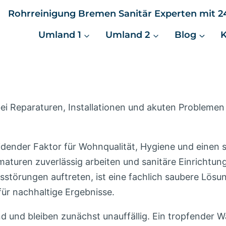
Rohrreinigung Bremen Sanitär Experten mit 24
Umland 1
Umland 2
Blog
bei Reparaturen, Installationen und akuten Probleme
eidender Faktor für Wohnqualität, Hygiene und einen 
maturen zuverlässig arbeiten und sanitäre Einrichtung
törungen auftreten, ist eine fachlich saubere Lösung 
für nachhaltige Ergebnisse.
nd und bleiben zunächst unauffällig. Ein tropfende