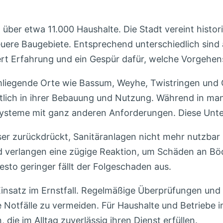
über etwa 11.000 Haushalte. Die Stadt vereint histor
ere Baugebiete. Entsprechend unterschiedlich sind 
rdert Erfahrung und ein Gespür dafür, welche Vorgehens
liegende Orte wie Bassum, Weyhe, Twistringen und G
lich in ihrer Bebauung und Nutzung. Während in man
ysteme mit ganz anderen Anforderungen. Diese Unter
 zurückdrückt, Sanitäranlagen nicht mehr nutzbar s
und verlangen eine zügige Reaktion, um Schäden an 
esto geringer fällt der Folgeschaden aus.
 Einsatz im Ernstfall. Regelmäßige Überprüfungen un
 Notfälle zu vermeiden. Für Haushalte und Betriebe i
die im Alltag zuverlässig ihren Dienst erfüllen.