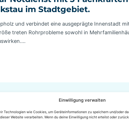
stau im Stadtgebiet.
iepholz und verbindet eine ausgeprägte Innenstadt
 Größe treten Rohrprobleme sowohl in Mehrfamilienhäu
uswirken.…
Impressum
Cookie-Richtlinie (EU)
Einwilligung verwalten
Rohrexperten Übersicht
Rohrrein
 wir Technologien wie Cookies, um Geräteinformationen zu speichern und/oder d
 dieser Website verarbeiten. Wenn du deine Einwilligung nicht erteilst oder zur
Rohrreinigung Kassel
Rohrreinigun