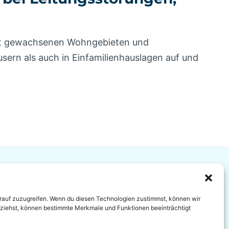
 mit gewachsenen Wohngebieten und
sern als auch in Einfamilienhauslagen auf und
Haftungsausschluss
Datenschutz
igung Berlin
Rohrreinigung Hannover
arauf zuzugreifen. Wenn du diesen Technologien zustimmst, können wir
ückziehst, können bestimmte Merkmale und Funktionen beeinträchtigt
g Mannheim
Rohrreinigung Notdienst