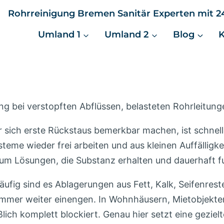
Rohrreinigung Bremen Sanitär Experten mit 24
Umland 1
Umland 2
Blog
g bei verstopften Abflüssen, belasteten Rohrleitung
sich erste Rückstaus bemerkbar machen, ist schnel
steme wieder frei arbeiten und aus kleinen Auffällig
n um Lösungen, die Substanz erhalten und dauerhaft f
fig sind es Ablagerungen aus Fett, Kalk, Seifenres
immer weiter einengen. In Wohnhäusern, Mietobjekt
ßlich komplett blockiert. Genau hier setzt eine gezielt